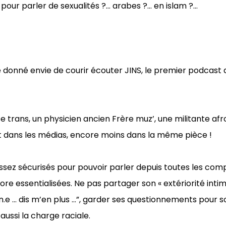
pour parler de sexualités ?… arabes ?… en islam ?…
e donné envie de courir écouter JINS, le premier podcast
e trans, un physicien ancien Frère muz’, une militante a
ent dans les médias, encore moins dans la même pièce !
assez sécurisés pour pouvoir parler depuis toutes les com
re essentialisées. Ne pas partager son « extériorité inti
n.e … dis m’en plus …”, garder ses questionnements pour s
ussi la charge raciale.